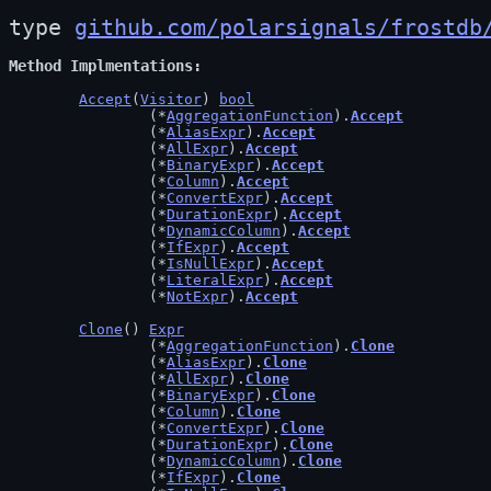
type 
github.com/polarsignals/frostdb
Method Implmentations
Accept
(
Visitor
) 
bool
		(*
AggregationFunction
).
Accept
		(*
AliasExpr
).
Accept
		(*
AllExpr
).
Accept
		(*
BinaryExpr
).
Accept
		(*
Column
).
Accept
		(*
ConvertExpr
).
Accept
		(*
DurationExpr
).
Accept
		(*
DynamicColumn
).
Accept
		(*
IfExpr
).
Accept
		(*
IsNullExpr
).
Accept
		(*
LiteralExpr
).
Accept
		(*
NotExpr
).
Accept
Clone
() 
Expr
		(*
AggregationFunction
).
Clone
		(*
AliasExpr
).
Clone
		(*
AllExpr
).
Clone
		(*
BinaryExpr
).
Clone
		(*
Column
).
Clone
		(*
ConvertExpr
).
Clone
		(*
DurationExpr
).
Clone
		(*
DynamicColumn
).
Clone
		(*
IfExpr
).
Clone