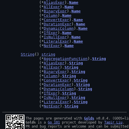
		(*
AliasExpr
).
Name
		(*
AllExpr
).
Name
		(*
BinaryExpr
).
Name
		(*
Column
).
Name
		(*
ConvertExpr
).
Name
		(*
DurationExpr
).
Name
		(*
DynamicColumn
).
Name
		(*
IfExpr
).
Name
		(*
IsNullExpr
).
Name
		(*
LiteralExpr
).
Name
		(*
NotExpr
).
Name
String
() 
string
		(*
AggregationFunction
).
String
		(*
AliasExpr
).
String
		(*
AllExpr
).
String
		(*
BinaryExpr
).
String
		(*
Column
).
String
		(*
ConvertExpr
).
String
		(*
DurationExpr
).
String
		(*
DynamicColumn
).
String
		(*
IfExpr
).
String
		(*
IsNullExpr
).
String
		(*
LiteralExpr
).
String
		(*
NotExpr
).
String
The pages are generated with 
Golds
v0.8.4
Golds
 is a 
Go 101
 project developed by 
Tapir Liu
.

PR and bug reports are welcome and can be submitted