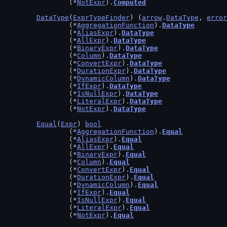
		(*
NotExpr
).
Computed
DataType
(
ExprTypeFinder
) (
arrow
.
DataType
, 
error
		(*
AggregationFunction
).
DataType
		(*
AliasExpr
).
DataType
		(*
AllExpr
).
DataType
		(*
BinaryExpr
).
DataType
		(*
Column
).
DataType
		(*
ConvertExpr
).
DataType
		(*
DurationExpr
).
DataType
		(*
DynamicColumn
).
DataType
		(*
IfExpr
).
DataType
		(*
IsNullExpr
).
DataType
		(*
LiteralExpr
).
DataType
		(*
NotExpr
).
DataType
Equal
(
Expr
) 
bool
		(*
AggregationFunction
).
Equal
		(*
AliasExpr
).
Equal
		(*
AllExpr
).
Equal
		(*
BinaryExpr
).
Equal
		(*
Column
).
Equal
		(*
ConvertExpr
).
Equal
		(*
DurationExpr
).
Equal
		(*
DynamicColumn
).
Equal
		(*
IfExpr
).
Equal
		(*
IsNullExpr
).
Equal
		(*
LiteralExpr
).
Equal
		(*
NotExpr
).
Equal