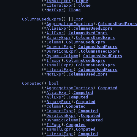
		(*
IsNullExpr
).
Clone
		(*
LiteralExpr
).
Clone
		(*
NotExpr
).
Clone
ColumnsUsedExprs
() []
Expr
		(*
AggregationFunction
).
ColumnsUsedExprs
		(*
AliasExpr
).
ColumnsUsedExprs
		(*
AllExpr
).
ColumnsUsedExprs
		(*
BinaryExpr
).
ColumnsUsedExprs
		(*
Column
).
ColumnsUsedExprs
		(*
ConvertExpr
).
ColumnsUsedExprs
		(*
DurationExpr
).
ColumnsUsedExprs
		(*
DynamicColumn
).
ColumnsUsedExprs
		(*
IfExpr
).
ColumnsUsedExprs
		(*
IsNullExpr
).
ColumnsUsedExprs
		(*
LiteralExpr
).
ColumnsUsedExprs
		(*
NotExpr
).
ColumnsUsedExprs
Computed
() 
bool
		(*
AggregationFunction
).
Computed
		(*
AliasExpr
).
Computed
		(*
AllExpr
).
Computed
		(*
BinaryExpr
).
Computed
		(*
Column
).
Computed
		(*
ConvertExpr
).
Computed
		(*
DurationExpr
).
Computed
		(*
DynamicColumn
).
Computed
		(*
IfExpr
).
Computed
		(*
IsNullExpr
).
Computed
		(*
LiteralExpr
).
Computed