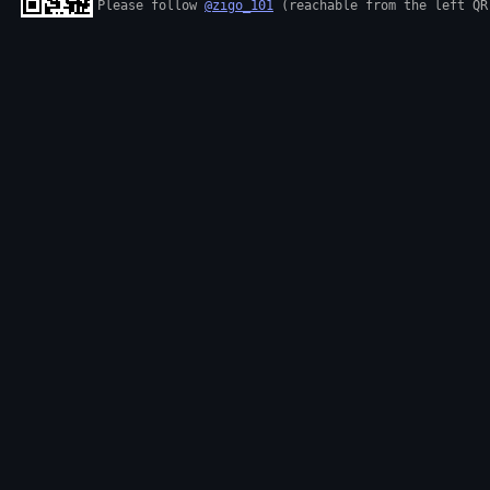
Please follow 
@zigo_101
 (reachable from the left QR