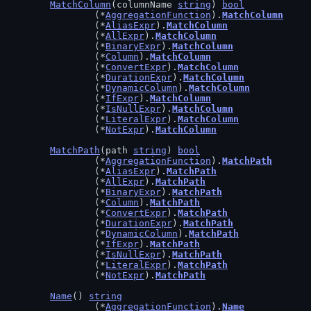
MatchColumn
(columnName 
string
) 
bool
		(*
AggregationFunction
).
MatchColumn
		(*
AliasExpr
).
MatchColumn
		(*
AllExpr
).
MatchColumn
		(*
BinaryExpr
).
MatchColumn
		(*
Column
).
MatchColumn
		(*
ConvertExpr
).
MatchColumn
		(*
DurationExpr
).
MatchColumn
		(*
DynamicColumn
).
MatchColumn
		(*
IfExpr
).
MatchColumn
		(*
IsNullExpr
).
MatchColumn
		(*
LiteralExpr
).
MatchColumn
		(*
NotExpr
).
MatchColumn
MatchPath
(path 
string
) 
bool
		(*
AggregationFunction
).
MatchPath
		(*
AliasExpr
).
MatchPath
		(*
AllExpr
).
MatchPath
		(*
BinaryExpr
).
MatchPath
		(*
Column
).
MatchPath
		(*
ConvertExpr
).
MatchPath
		(*
DurationExpr
).
MatchPath
		(*
DynamicColumn
).
MatchPath
		(*
IfExpr
).
MatchPath
		(*
IsNullExpr
).
MatchPath
		(*
LiteralExpr
).
MatchPath
		(*
NotExpr
).
MatchPath
Name
() 
string
		(*
AggregationFunction
).
Name